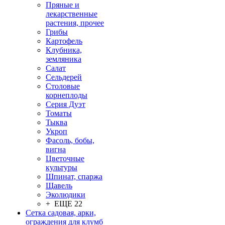
Пряные и
лекарственные
растения, прочее
Грибы
Картофель
Клубника,
земляника
Салат
Сельдерей
Столовые
корнеплоды
Серия Дуэт
Томаты
Тыква
Укроп
Фасоль, бобы,
вигна
Цветочные
культуры
Шпинат, спаржа
Щавель
Эколюдики
+ ЕЩЕ 22
Сетка садовая, арки,
ограждения для клумб