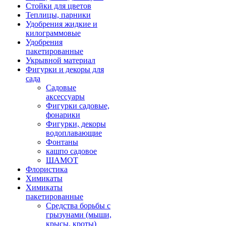
Стойки для цветов
Теплицы, парники
Удобрения жидкие и
килограммовые
Удобрения
пакетированные
Укрывной материал
Фигурки и декоры для
сада
Садовые
аксессуары
Фигурки садовые,
фонарики
Фигурки, декоры
водоплавающие
Фонтаны
кашпо садовое
ШАМОТ
Флористика
Химикаты
Химикаты
пакетированные
Средства борьбы с
грызунами (мыши,
крысы, кроты)