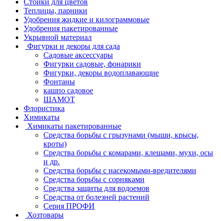
Стойки для цветов
Теплицы, парники
Удобрения жидкие и килограммовые
Удобрения пакетированные
Укрывной материал
Фигурки и декоры для сада
Садовые аксессуары
Фигурки садовые, фонарики
Фигурки, декоры водоплавающие
Фонтаны
кашпо садовое
ШАМОТ
Флористика
Химикаты
Химикаты пакетированные
Средства борьбы с грызунами (мыши, крысы,
кроты)
Средства борьбы с комарами, клещами, мухи, осы
и др.
Средства борьбы с насекомыми-вредителями
Средства борьбы с сорняками
Средства защиты для водоемов
Средства от болезней растений
Серия ПРОФИ
Хозтовары