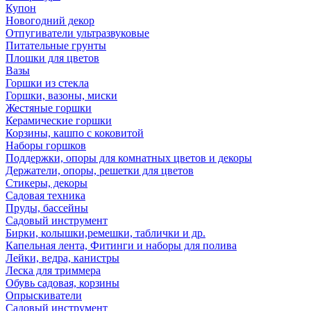
Купон
Новогодний декор
Отпугиватели ультразвуковые
Питательные грунты
Плошки для цветов
Вазы
Горшки из стекла
Горшки, вазоны, миски
Жестяные горшки
Керамические горшки
Корзины, кашпо с коковитой
Наборы горшков
Поддержки, опоры для комнатных цветов и декоры
Держатели, опоры, решетки для цветов
Стикеры, декоры
Садовая техника
Пруды, бассейны
Садовый инструмент
Бирки, колышки,ремешки, таблички и др.
Капельная лента, Фитинги и наборы для полива
Лейки, ведра, канистры
Леска для триммера
Обувь садовая, корзины
Опрыскиватели
Садовый инструмент