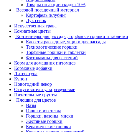
Товары по акции скидка 10%
Весовой посадочный материал
Картофель (клубни)
Лук севок
Искусственная трава
Комнатные цветы
Контейнеры для рассады, торфяные горшки и таблетки
Кассеты рассадные, ящики для рассады
Технологические горшки
Торфяные горшки и таблетки
Фитолампы для растений
Корм для домашних питомцев
Кормовые добавки
Литература
Купон
Новогодний декор
Отпугиватели ультразвуковые
Питательные грунты
Плошки для цветов
Вазы
Горшки из стекла
Горшки, вазоны, миски
Жестяные горшки
Керамические горшки
Корзины, кашпо с коковитой