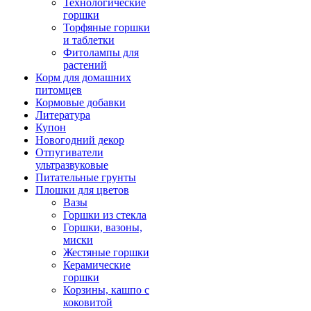
Технологические
горшки
Торфяные горшки
и таблетки
Фитолампы для
растений
Корм для домашних
питомцев
Кормовые добавки
Литература
Купон
Новогодний декор
Отпугиватели
ультразвуковые
Питательные грунты
Плошки для цветов
Вазы
Горшки из стекла
Горшки, вазоны,
миски
Жестяные горшки
Керамические
горшки
Корзины, кашпо с
коковитой