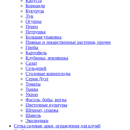
Капуста
Кориандр
Кукуруза
Лук
Огурцы
Перец
Петрушка
Большая упаковка
Пряные и лекарственные растения, прочее
Грибы
Картофель
Клубника, земляника
Салат
Сельдерей
Столовые корнеплоды
Серия Дуэт
Томаты
Тыква
Укроп
Фасоль, бобы, вигна
Цветочные культуры
Шпинат, спаржа
Щавель
Эколюдики
Сетка садовая, арки, ограждения для клумб