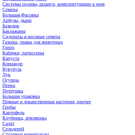
Системы полива, шланги, комплектующие к ним
Семена
Большая Фасовка
Арбузы, дыни
Базилик
Баклажаны
Сидераты и весовые семена
Газоны, травы для животных
Горох
Кабачки, патиссоны
Капуста
Кориандр
Кукуруза
Лук
Огурцы
Перец
Петрушка
Большая упаковка
Пряные и лекарственные растения, прочее
Грибы
Картофель
Клубника, земляника
Салат
Сельдерей
Столовые корнеплоды