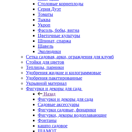
Столовые корнеплоды
Серия Дуэт
Томаты
Тыква
Укроп
Фасоль, бобы, вигна
Цветочные культуры
Шпинат, спаржа
Щавель
Эколюдики
Сетка садовая, арки, ограждения для клумб
Стойки для цветов
Теплицы, парники
Удобрения жидкие и килограммовые
Удобрения пакетированные
Укрывной материал
Фигурки и декоры для сада
Назад
Фигурки и декоры для сада
Садовые аксессуары
Фигурки садовые, фонарики
Фигурки, декоры водоплавающие
Фонтаны
кашпо садовое
ШАМОТ