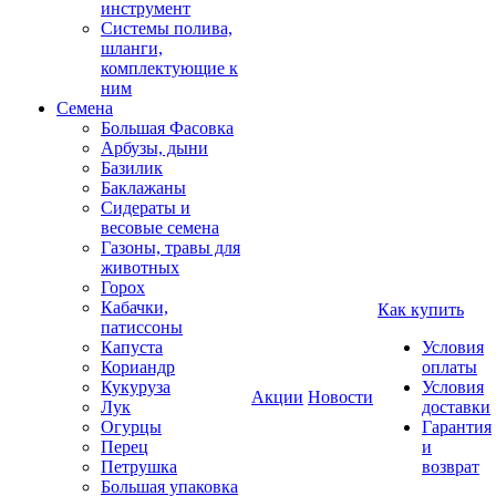
инструмент
Системы полива,
шланги,
комплектующие к
ним
Семена
Большая Фасовка
Арбузы, дыни
Базилик
Баклажаны
Сидераты и
весовые семена
Газоны, травы для
животных
Горох
Кабачки,
Как купить
патиссоны
Капуста
Условия
Кориандр
оплаты
Кукуруза
Условия
Акции
Новости
Лук
доставки
Огурцы
Гарантия
Перец
и
Петрушка
возврат
Большая упаковка