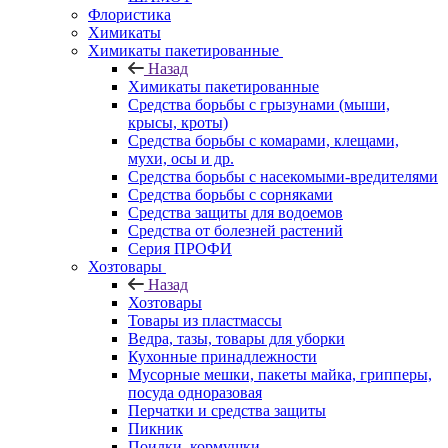
Флористика
Химикаты
Химикаты пакетированные
Назад
Химикаты пакетированные
Средства борьбы с грызунами (мыши,
крысы, кроты)
Средства борьбы с комарами, клещами,
мухи, осы и др.
Средства борьбы с насекомыми-вредителями
Средства борьбы с сорняками
Средства защиты для водоемов
Средства от болезней растений
Серия ПРОФИ
Хозтовары
Назад
Хозтовары
Товары из пластмассы
Ведра, тазы, товары для уборки
Кухонные принадлежности
Мусорные мешки, пакеты майка, грипперы,
посуда одноразовая
Перчатки и средства защиты
Пикник
Поилки, кормушки