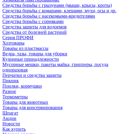
Средства борьбы с грызунами (мыши, крысы, кроты)
Средства борьбы с комарами, клещами, мухи, осы и др.
Средства борьбы с насекомыми-вредителями
Средства борьбы с сорняками
Средства защиты для водоемов
Средства от болезней растений
Серия ПРОФИ
Хозтовары
Товары из пластмассы
Ведра, тазы, товары для уборки
Кухонные принадлежности
Мусорные мешки, пакеты майка, грипперы, посуда
одноразовая
Перчатки и средства защиты
Пикник
Поилки, кормушки
Разное
Термометры
Товары для животных
Товары для консервирования
Шпагат
Акции
Новости
Как купить