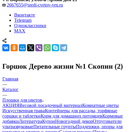
2667655@sredi-cvetov-vrn.ru
Вконтакте
Telegram
Одноклассники
MAX
Горшок Дерево жизни №1 Скопин (2)
Главная
—
Каталог
—
Плошки для цветов
АКЦИЯ
Весовой посадочный материал
Комнатные цветы
Искусственная трава
Контейнеры для рассады, торфяные
горшки и таблетки
Корм для домашних питомцев
Кормовые
добавки
Литература
Купон
Новогодний декор
Отпугиватели
ультразвуковые
Питательные грунты
Поддержки, опоры для
комнатных цветов и декоры
Садовая техника
Пруды,