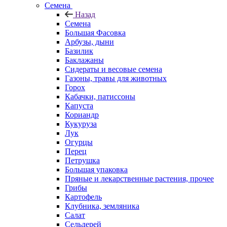
Семена
Назад
Семена
Большая Фасовка
Арбузы, дыни
Базилик
Баклажаны
Сидераты и весовые семена
Газоны, травы для животных
Горох
Кабачки, патиссоны
Капуста
Кориандр
Кукуруза
Лук
Огурцы
Перец
Петрушка
Большая упаковка
Пряные и лекарственные растения, прочее
Грибы
Картофель
Клубника, земляника
Салат
Сельдерей