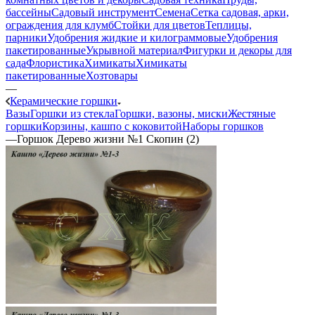
бассейны
Садовый инструмент
Семена
Сетка садовая, арки,
ограждения для клумб
Стойки для цветов
Теплицы,
парники
Удобрения жидкие и килограммовые
Удобрения
пакетированные
Укрывной материал
Фигурки и декоры для
сада
Флористика
Химикаты
Химикаты
пакетированные
Хозтовары
—
Керамические горшки
Вазы
Горшки из стекла
Горшки, вазоны, миски
Жестяные
горшки
Корзины, кашпо с коковитой
Наборы горшков
—
Горшок Дерево жизни №1 Скопин (2)