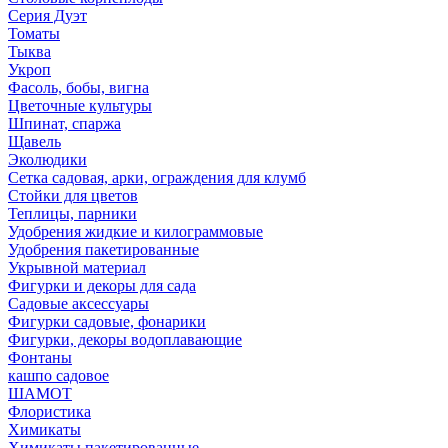
Серия Дуэт
Томаты
Тыква
Укроп
Фасоль, бобы, вигна
Цветочные культуры
Шпинат, спаржа
Щавель
Эколюдики
Сетка садовая, арки, ограждения для клумб
Стойки для цветов
Теплицы, парники
Удобрения жидкие и килограммовые
Удобрения пакетированные
Укрывной материал
Фигурки и декоры для сада
Садовые аксессуары
Фигурки садовые, фонарики
Фигурки, декоры водоплавающие
Фонтаны
кашпо садовое
ШАМОТ
Флористика
Химикаты
Химикаты пакетированные