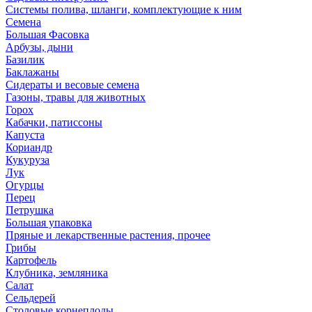
Системы полива, шланги, комплектующие к ним
Семена
Большая Фасовка
Арбузы, дыни
Базилик
Баклажаны
Сидераты и весовые семена
Газоны, травы для животных
Горох
Кабачки, патиссоны
Капуста
Кориандр
Кукуруза
Лук
Огурцы
Перец
Петрушка
Большая упаковка
Пряные и лекарственные растения, прочее
Грибы
Картофель
Клубника, земляника
Салат
Сельдерей
Столовые корнеплоды