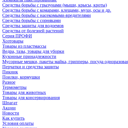
Средства борьбы с грызунами (мыши, крысы, кроты)
Средства борьбы с комарами, клещами, мухи, осы и др.
Средства борьбы с насекомыми-вредителями
Средства борьбы с сорняками
Средства защиты для водоемов
Средства от болезней растений
Серия ПРОФИ
Хозтовары
Товары из пластмассы
Ведра, тазы, товары для уборки
Кухонные принадлежности
Мусорные мешки, пакеты майка, грипперы, посуда одноразова
Перчатки и средства защиты
Пикник
Поилки, кормушки
Разное
Термометры
Товары для животных
Товары для консервирования
Шпагат
Акции
Новости
Как купить
Условия оплаты