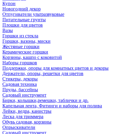
Купон
Новогодний декор
Отпугиватели ультразвуковые
Питательные грунты
Плошки для цветов
Вазы
Горшки из стекла
Горшки, вазоны, миски
Жестяные горшки
Керамические горшки
Корзины, кашпо с коковитой
Наборы горшков
Поддержки, опоры для комнатных цветов и декоры
Держатели, опоры, решетки для цветов
Стикеры, декоры
Садовая техника
Пруды, бассейны
Садовый инструмент
Бирки, колышки,ремешки, таблички и др.
Капельная лента, Фитинги и наборы для полива
Лейки, ведра, канистры
Леска для триммера
Обувь садовая, корзины
Опрыскиватели
Садовый инструмент