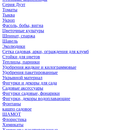
Серия Дуэт
Томаты
Тыква
Укроп
Фасоль, бобы, вигна
Цветочные культуры
Шпинат, спаржа
Щавель
Эколюдики
Сетка садовая, арки, ограждения для клумб
Стойки для цветов
Теплицы, парники
Удобрения жидкие и килограммовые
Удобрения пакетированные
Укрывной материал
Фигурки и декоры для сада
Садовые аксессуары
Фигурки садовые, фонарики
Фигурки, декоры водоплавающие
Фонтаны
кашпо садовое
ШАМОТ
Флористика
Химикаты
Химикаты пакетированные