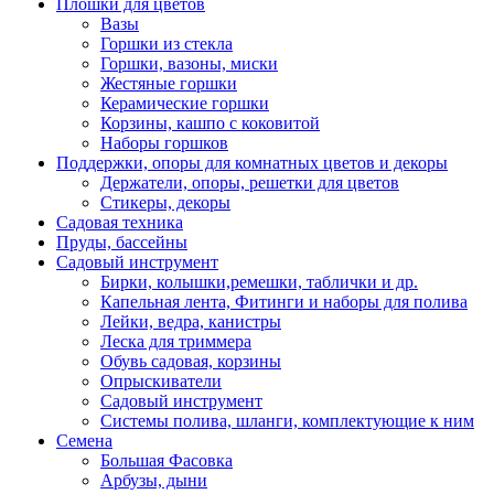
Плошки для цветов
Вазы
Горшки из стекла
Горшки, вазоны, миски
Жестяные горшки
Керамические горшки
Корзины, кашпо с коковитой
Наборы горшков
Поддержки, опоры для комнатных цветов и декоры
Держатели, опоры, решетки для цветов
Стикеры, декоры
Садовая техника
Пруды, бассейны
Садовый инструмент
Бирки, колышки,ремешки, таблички и др.
Капельная лента, Фитинги и наборы для полива
Лейки, ведра, канистры
Леска для триммера
Обувь садовая, корзины
Опрыскиватели
Садовый инструмент
Системы полива, шланги, комплектующие к ним
Семена
Большая Фасовка
Арбузы, дыни