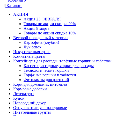
Корзина
0
Каталог
АКЦИЯ
Акция 23 ФЕВРАЛЯ
Товары по акции скидка 20%
Акция 8 марта
Товары по акции скидка 10%
Весовой посадочный материал
Картофель (клубни)
Лук севок
Искусственная трава
Комнатные цветы
Контейнеры для рассады, торфяные горшки и таблетки
Кассеты рассадные, ящики для рассады
Технологические горшки
Торфяные горшки и таблетки
Фитолампы для растений
Корм для домашних питомцев
Кормовые добавки
Литература
Купон
Новогодний декор
Отпугиватели ультразвуковые
Питательные грунты