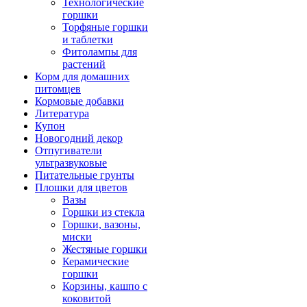
Технологические
горшки
Торфяные горшки
и таблетки
Фитолампы для
растений
Корм для домашних
питомцев
Кормовые добавки
Литература
Купон
Новогодний декор
Отпугиватели
ультразвуковые
Питательные грунты
Плошки для цветов
Вазы
Горшки из стекла
Горшки, вазоны,
миски
Жестяные горшки
Керамические
горшки
Корзины, кашпо с
коковитой