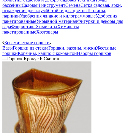
бассейны
Садовый инструмент
Семена
Сетка садовая, арки,
ограждения для клумб
Стойки для цветов
Теплицы,
парники
Удобрения жидкие и килограммовые
Удобрения
пакетированные
Укрывной материал
Фигурки и декоры для
сада
Флористика
Химикаты
Химикаты
пакетированные
Хозтовары
—
Керамические горшки
Вазы
Горшки из стекла
Горшки, вазоны, миски
Жестяные
горшки
Корзины, кашпо с коковитой
Наборы горшков
—
Горшок Крокус Б Скопин