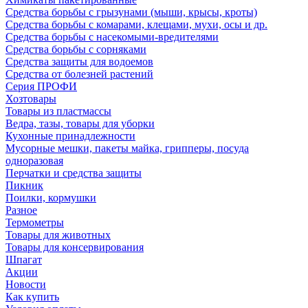
Средства борьбы с грызунами (мыши, крысы, кроты)
Средства борьбы с комарами, клещами, мухи, осы и др.
Средства борьбы с насекомыми-вредителями
Средства борьбы с сорняками
Средства защиты для водоемов
Средства от болезней растений
Серия ПРОФИ
Хозтовары
Товары из пластмассы
Ведра, тазы, товары для уборки
Кухонные принадлежности
Мусорные мешки, пакеты майка, грипперы, посуда
одноразовая
Перчатки и средства защиты
Пикник
Поилки, кормушки
Разное
Термометры
Товары для животных
Товары для консервирования
Шпагат
Акции
Новости
Как купить