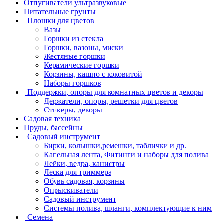
Отпугиватели ультразвуковые
Питательные грунты
Плошки для цветов
Вазы
Горшки из стекла
Горшки, вазоны, миски
Жестяные горшки
Керамические горшки
Корзины, кашпо с коковитой
Наборы горшков
Поддержки, опоры для комнатных цветов и декоры
Держатели, опоры, решетки для цветов
Стикеры, декоры
Садовая техника
Пруды, бассейны
Садовый инструмент
Бирки, колышки,ремешки, таблички и др.
Капельная лента, Фитинги и наборы для полива
Лейки, ведра, канистры
Леска для триммера
Обувь садовая, корзины
Опрыскиватели
Садовый инструмент
Системы полива, шланги, комплектующие к ним
Семена