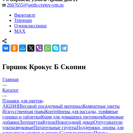
2667655@sredi-cvetov-vrn.ru
Вконтакте
Telegram
Одноклассники
MAX
Горшок Крокус Б Скопин
Главная
—
Каталог
—
Плошки для цветов
АКЦИЯ
Весовой посадочный материал
Комнатные цветы
Искусственная трава
Контейнеры для рассады, торфяные
горшки и таблетки
Корм для домашних питомцев
Кормовые
добавки
Литература
Купон
Новогодний декор
Отпугиватели
ультразвуковые
Питательные грунты
Поддержки, опоры для
комнатных цветов и декоры
Садовая техника
Пруды,