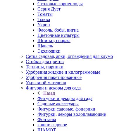
Столовые корнеплоды
Серия Дуэт
Томаты
Тыква
Укроп
Фасоль, бобы, вигна
Цветочные культуры
Шпинат, спаржа
Щавель
Эколюдики
Сетка садовая, арки, ограждения для клумб
Стойки для цветов
Теплицы, парники
Удобрения жидкие и килограммовые
Удобрения пакетированные
Укрывной материал
Фигурки и декоры для сада
Назад
Фигурки и декоры для сада
Садовые аксессуары
Фигурки садовые, фонарики
Фигурки, декоры водоплавающие
Фонтаны
кашпо садовое
ШАМОТ