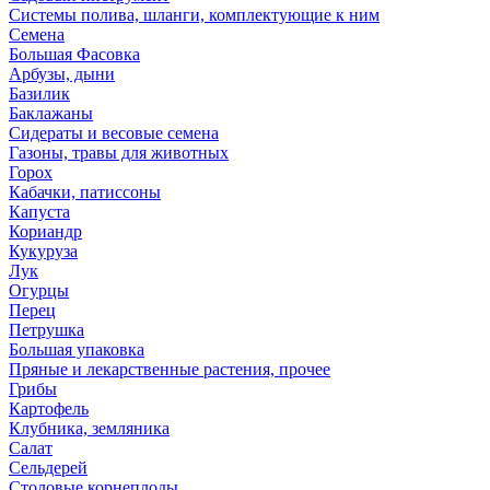
Системы полива, шланги, комплектующие к ним
Семена
Большая Фасовка
Арбузы, дыни
Базилик
Баклажаны
Сидераты и весовые семена
Газоны, травы для животных
Горох
Кабачки, патиссоны
Капуста
Кориандр
Кукуруза
Лук
Огурцы
Перец
Петрушка
Большая упаковка
Пряные и лекарственные растения, прочее
Грибы
Картофель
Клубника, земляника
Салат
Сельдерей
Столовые корнеплоды