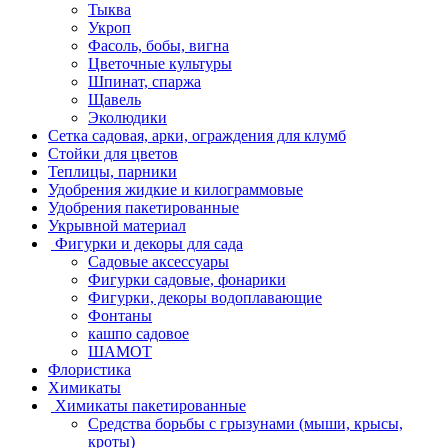
Тыква
Укроп
Фасоль, бобы, вигна
Цветочные культуры
Шпинат, спаржа
Щавель
Эколюдики
Сетка садовая, арки, ограждения для клумб
Стойки для цветов
Теплицы, парники
Удобрения жидкие и килограммовые
Удобрения пакетированные
Укрывной материал
Фигурки и декоры для сада
Садовые аксессуары
Фигурки садовые, фонарики
Фигурки, декоры водоплавающие
Фонтаны
кашпо садовое
ШАМОТ
Флористика
Химикаты
Химикаты пакетированные
Средства борьбы с грызунами (мыши, крысы,
кроты)