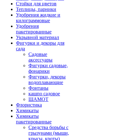
Стойки для цветов
Теплицы, парники
Удобрения жидкие и
килограммовые
Удобрения
пакетированные
Укрывной материал
Фигурки и декоры для
сада
Садовые
аксессуары
Фигурки садовые,
фонарики
Фигурки, декоры
водоплавающие
Фонтаны
кашпо садовое
ШАМОТ
Флористика
Химикаты
Химикаты
пакетированные
Средства борьбы с
грызунами (мыши,
крысы, кроты)