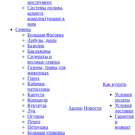
инструмент
Системы полива,
шланги,
комплектующие к
ним
Семена
Большая Фасовка
Арбузы, дыни
Базилик
Баклажаны
Сидераты и
весовые семена
Газоны, травы для
животных
Горох
Кабачки,
Как купить
патиссоны
Капуста
Условия
Кориандр
оплаты
Кукуруза
Условия
Акции
Новости
Лук
доставки
Огурцы
Гарантия
Перец
и
Петрушка
возврат
Большая упаковка