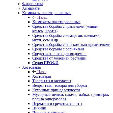
Флористика
Химикаты
Химикаты пакетированные
Назад
Химикаты пакетированные
Средства борьбы с грызунами (мыши,
крысы, кроты)
Средства борьбы с комарами, клещами,
мухи, осы и др.
Средства борьбы с насекомыми-вредителями
Средства борьбы с сорняками
Средства защиты для водоемов
Средства от болезней растений
Серия ПРОФИ
Хозтовары
Назад
Хозтовары
Товары из пластмассы
Ведра, тазы, товары для уборки
Кухонные принадлежности
Мусорные мешки, пакеты майка, грипперы,
посуда одноразовая
Перчатки и средства защиты
Пикник
Поилки, кормушки