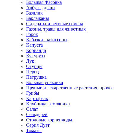
Большая Фасовка
Арбузы, дыни
Базилик
Баклажаны
Сидераты и весовые семена
Газоны, травы для животных
Горох
Кабачки, патиссоны
Капуста
Кориандр
Кукуруза
Лук
Огурцы
Перец
Петрушка
Большая упаковка
Пряные и лекарственные растения, прочее
Грибы
Картофель
Клубника, земляника
Салат
Сельдерей
Столовые корнеплоды
Серия Дуэт
Томаты