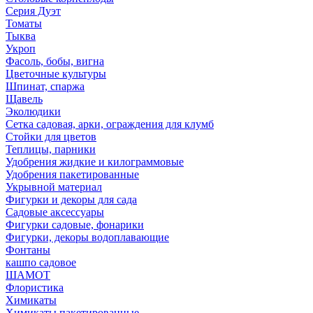
Серия Дуэт
Томаты
Тыква
Укроп
Фасоль, бобы, вигна
Цветочные культуры
Шпинат, спаржа
Щавель
Эколюдики
Сетка садовая, арки, ограждения для клумб
Стойки для цветов
Теплицы, парники
Удобрения жидкие и килограммовые
Удобрения пакетированные
Укрывной материал
Фигурки и декоры для сада
Садовые аксессуары
Фигурки садовые, фонарики
Фигурки, декоры водоплавающие
Фонтаны
кашпо садовое
ШАМОТ
Флористика
Химикаты
Химикаты пакетированные