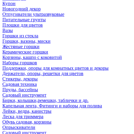
Купон
Новогодний декор
Отпугиватели ультразвуковые
Питательные грунты
Плошки для цветов
Вазы
Горшки из стекла
Горшки, вазоны, миски
Жестяные горшки
Керамические горшки
Корзины, кашпо с коковитой
Наборы горшков
Поддержки, опоры для комнатных цветов и декоры
Держатели, опоры, решетки для цветов
Стикеры, декоры
Садовая техника
Пруды, бассейны
Садовый инструмент
Бирки, колышки,ремешки, таблички и др.
Капельная лента, Фитинги и наборы для полива
Лейки, ведра, канистры
Леска для триммера
Обувь садовая, корзины
Опрыскиватели
Садовый инструмент