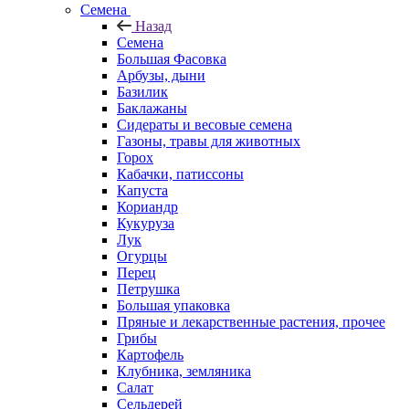
Семена
Назад
Семена
Большая Фасовка
Арбузы, дыни
Базилик
Баклажаны
Сидераты и весовые семена
Газоны, травы для животных
Горох
Кабачки, патиссоны
Капуста
Кориандр
Кукуруза
Лук
Огурцы
Перец
Петрушка
Большая упаковка
Пряные и лекарственные растения, прочее
Грибы
Картофель
Клубника, земляника
Салат
Сельдерей