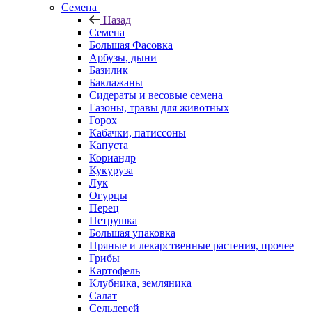
Семена
Назад
Семена
Большая Фасовка
Арбузы, дыни
Базилик
Баклажаны
Сидераты и весовые семена
Газоны, травы для животных
Горох
Кабачки, патиссоны
Капуста
Кориандр
Кукуруза
Лук
Огурцы
Перец
Петрушка
Большая упаковка
Пряные и лекарственные растения, прочее
Грибы
Картофель
Клубника, земляника
Салат
Сельдерей