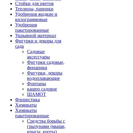
Стойки для цветов
Теплицы, парники
Удобрения жидкие и
килограммовые
Удобрения
пакетированные
Укрывной материал
Фигурки и декоры для
сада
Садовые
аксессуары
Фигурки садовые,
фонарики
Фигурки, декоры
водоплавающие
Фонтаны
кашпо садовое
ШАМОТ
Флористика
Химикаты
Химикаты
пакетированные
Средства борьбы с
грызунами (мыши,
крысы, кроты)