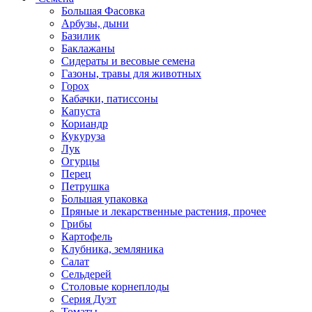
Большая Фасовка
Арбузы, дыни
Базилик
Баклажаны
Сидераты и весовые семена
Газоны, травы для животных
Горох
Кабачки, патиссоны
Капуста
Кориандр
Кукуруза
Лук
Огурцы
Перец
Петрушка
Большая упаковка
Пряные и лекарственные растения, прочее
Грибы
Картофель
Клубника, земляника
Салат
Сельдерей
Столовые корнеплоды
Серия Дуэт
Томаты