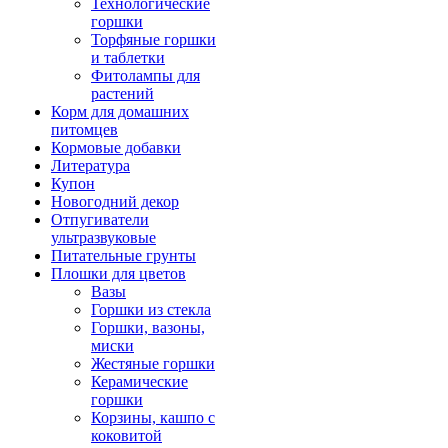
Технологические
горшки
Торфяные горшки
и таблетки
Фитолампы для
растений
Корм для домашних
питомцев
Кормовые добавки
Литература
Купон
Новогодний декор
Отпугиватели
ультразвуковые
Питательные грунты
Плошки для цветов
Вазы
Горшки из стекла
Горшки, вазоны,
миски
Жестяные горшки
Керамические
горшки
Корзины, кашпо с
коковитой