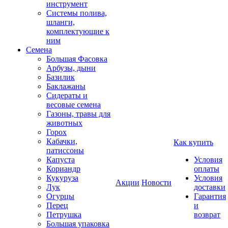
инструмент
Системы полива,
шланги,
комплектующие к
ним
Семена
Большая Фасовка
Арбузы, дыни
Базилик
Баклажаны
Сидераты и
весовые семена
Газоны, травы для
животных
Горох
Кабачки,
Как купить
патиссоны
Капуста
Условия
Кориандр
оплаты
Кукуруза
Условия
Акции
Новости
Лук
доставки
Огурцы
Гарантия
Перец
и
Петрушка
возврат
Большая упаковка