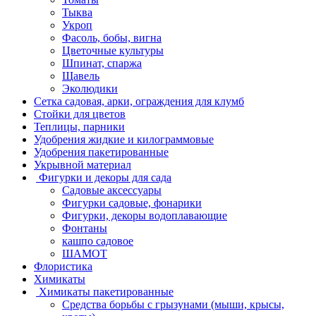
Тыква
Укроп
Фасоль, бобы, вигна
Цветочные культуры
Шпинат, спаржа
Щавель
Эколюдики
Сетка садовая, арки, ограждения для клумб
Стойки для цветов
Теплицы, парники
Удобрения жидкие и килограммовые
Удобрения пакетированные
Укрывной материал
Фигурки и декоры для сада
Садовые аксессуары
Фигурки садовые, фонарики
Фигурки, декоры водоплавающие
Фонтаны
кашпо садовое
ШАМОТ
Флористика
Химикаты
Химикаты пакетированные
Средства борьбы с грызунами (мыши, крысы,