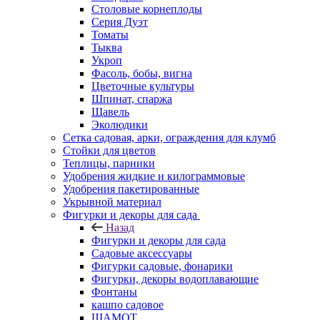
Столовые корнеплоды
Серия Дуэт
Томаты
Тыква
Укроп
Фасоль, бобы, вигна
Цветочные культуры
Шпинат, спаржа
Щавель
Эколюдики
Сетка садовая, арки, ограждения для клумб
Стойки для цветов
Теплицы, парники
Удобрения жидкие и килограммовые
Удобрения пакетированные
Укрывной материал
Фигурки и декоры для сада
Назад
Фигурки и декоры для сада
Садовые аксессуары
Фигурки садовые, фонарики
Фигурки, декоры водоплавающие
Фонтаны
кашпо садовое
ШАМОТ