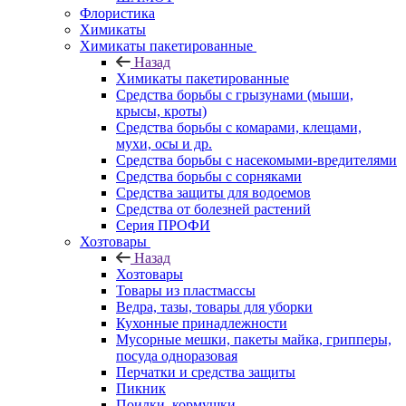
Флористика
Химикаты
Химикаты пакетированные
Назад
Химикаты пакетированные
Средства борьбы с грызунами (мыши,
крысы, кроты)
Средства борьбы с комарами, клещами,
мухи, осы и др.
Средства борьбы с насекомыми-вредителями
Средства борьбы с сорняками
Средства защиты для водоемов
Средства от болезней растений
Серия ПРОФИ
Хозтовары
Назад
Хозтовары
Товары из пластмассы
Ведра, тазы, товары для уборки
Кухонные принадлежности
Мусорные мешки, пакеты майка, грипперы,
посуда одноразовая
Перчатки и средства защиты
Пикник
Поилки, кормушки