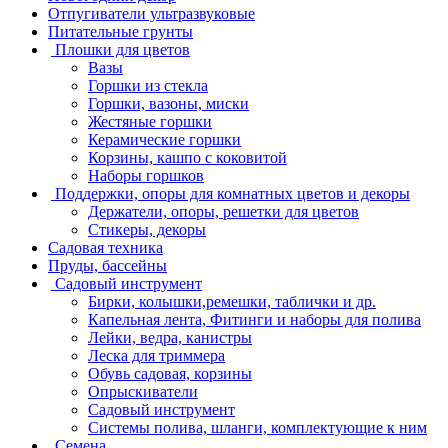
Отпугиватели ультразвуковые
Питательные грунты
Плошки для цветов
Вазы
Горшки из стекла
Горшки, вазоны, миски
Жестяные горшки
Керамические горшки
Корзины, кашпо с коковитой
Наборы горшков
Поддержки, опоры для комнатных цветов и декоры
Держатели, опоры, решетки для цветов
Стикеры, декоры
Садовая техника
Пруды, бассейны
Садовый инструмент
Бирки, колышки,ремешки, таблички и др.
Капельная лента, Фитинги и наборы для полива
Лейки, ведра, канистры
Леска для триммера
Обувь садовая, корзины
Опрыскиватели
Садовый инструмент
Системы полива, шланги, комплектующие к ним
Семена