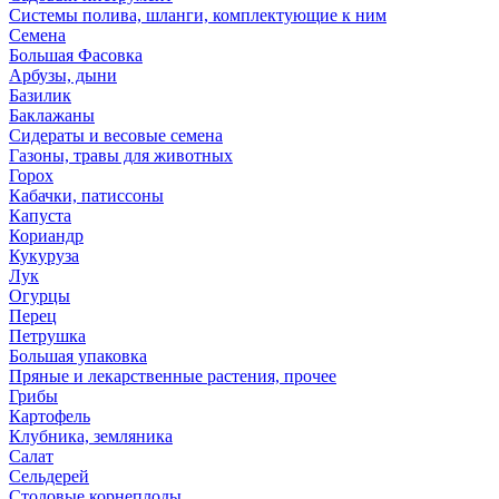
Системы полива, шланги, комплектующие к ним
Семена
Большая Фасовка
Арбузы, дыни
Базилик
Баклажаны
Сидераты и весовые семена
Газоны, травы для животных
Горох
Кабачки, патиссоны
Капуста
Кориандр
Кукуруза
Лук
Огурцы
Перец
Петрушка
Большая упаковка
Пряные и лекарственные растения, прочее
Грибы
Картофель
Клубника, земляника
Салат
Сельдерей
Столовые корнеплоды