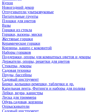
Купон
Новогодний декор
Отпугиватели ультразвуковые
Питательные грунты
Плошки для цветов
Вазы
Горшки из стекла
Горшки, вазоны, миски
Жестяные горшки
Керамические горшки
Корзины, кашпо с коковитой
Наборы горшков
Поддержки, опоры для комнатных цветов и декоры
Держатели, опоры, решетки для цветов
Стикеры, декоры
Садовая техника
Пруды, бассейны
Садовый инструмент
Бирки, колышки,ремешки, таблички и др.
Капельная лента, Фитинги и наборы для полива
Лейки, ведра, канистры
Леска для триммера
Обувь садовая, корзины
Опрыскиватели
Садовый инструмент