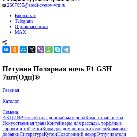
2667655@sredi-cvetov-vrn.ru
Вконтакте
Telegram
Одноклассники
MAX
Петуния Полярная ночь F1 GSH
7шт(Одн)®
Главная
—
Каталог
—
Семена
АКЦИЯ
Весовой посадочный материал
Комнатные цветы
Искусственная трава
Контейнеры для рассады, торфяные
горшки и таблетки
Корм для домашних питомцев
Кормовые
добавки
Литература
Купон
Новогодний декор
Отпугиватели