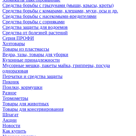
Средства борьбы с грызунами (мыши, крысы, кроты)
Средства борьбы с комарами, клещами, мухи, осы и др.
Средства борьбы с насекомыми-вредителями
Средства борьбы с сорняками
Средства защиты для водоемов
Средства от болезней растений
Серия ПРОФИ
Хозтовары
Товары из пластмассы
Ведра, тазы, товары для уборки
Кухонные принадлежности
Мусорные мешки, пакеты майка, грипперы, посуда
одноразовая
Перчатки и средства защиты
Пикник
Поилки, кормушки
Разное
Термометры
Товары для животных
Товары для консервирования
Шпагат
Акции
Новости
Как купить