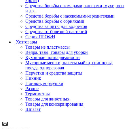
кроты)
Средства борьбы с комарами, клещами, мухи, осы
и др.
Средства борьбы с насекомыми-вредителями
Средства борьбы с сорняками
Средства защиты для водоемов
Средства от болезней растений
Серия ПРОФИ
Хозтовары
Товары из пластмассы
Ведра, тазы, товары для уборки
Кухонные принадлежности
Мусорные мешки, пакеты майка, грипперы,
посуда одноразовая
Перчатки и средства защиты
Пикник
Поилки, кормушки
Разное
Термометры
Товары для животных
Товары для консервирования
Шпагат