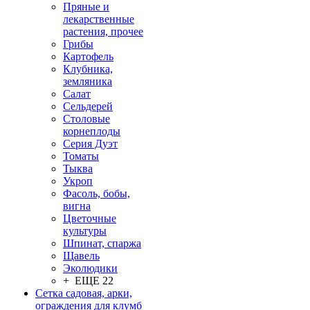
Пряные и
лекарственные
растения, прочее
Грибы
Картофель
Клубника,
земляника
Салат
Сельдерей
Столовые
корнеплоды
Серия Дуэт
Томаты
Тыква
Укроп
Фасоль, бобы,
вигна
Цветочные
культуры
Шпинат, спаржа
Щавель
Эколюдики
+ ЕЩЕ 22
Сетка садовая, арки,
ограждения для клумб