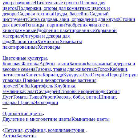
ультразвуковые
Питательные грунты
Плошки для
цветов
Поддержки, опоры для комнатных цветов и
декоры
Садовая техника
Пруды, бассейны
Садовый
инструмент
Сетка садовая, арки, ограждения для клумб
Стойки
для цветов
Теплицы, парники
Удобрения жидкие и
килограммовые
Удобрения пакетированные
Укрывной
материал
Фигурки и декоры для
сада
Флористика
Химикаты
Химикаты
пакетированные
Хозтовары
—
Цветочные культуры
Большая Фасовка
Арбузы, дыни
Базилик
Баклажаны
Сидераты и
весовые семена
Газоны, травы для животных
Горох
Кабачки,
патиссоны
Капуста
Кориандр
Кукуруза
Лук
Огурцы
Перец
Петруш
упаковка
Пряные и лекарственные растения,
прочее
Грибы
Картофель
Клубника,
земляника
Салат
Сельдерей
Столовые корнеплоды
Серия
Дуэт
Томаты
Тыква
Укроп
Фасоль, бобы, вигна
Шпинат,
спаржа
Щавель
Эколюдики
—
Однолетние цветы
Двулетние и многолетние цветы
Комнатные цветы
—
Петуния, сурфиния, комплиментуния
Астры
Бархатцы