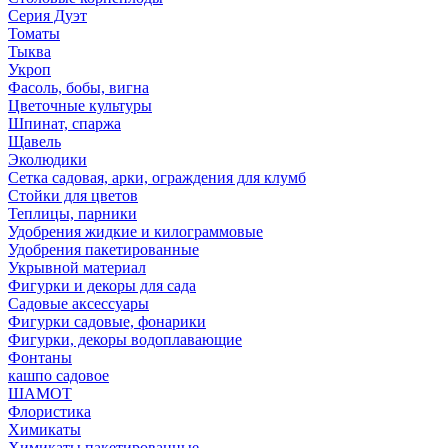
Серия Дуэт
Томаты
Тыква
Укроп
Фасоль, бобы, вигна
Цветочные культуры
Шпинат, спаржа
Щавель
Эколюдики
Сетка садовая, арки, ограждения для клумб
Стойки для цветов
Теплицы, парники
Удобрения жидкие и килограммовые
Удобрения пакетированные
Укрывной материал
Фигурки и декоры для сада
Садовые аксессуары
Фигурки садовые, фонарики
Фигурки, декоры водоплавающие
Фонтаны
кашпо садовое
ШАМОТ
Флористика
Химикаты
Химикаты пакетированные