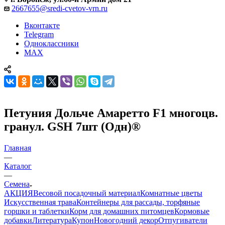
2667655@sredi-cvetov-vrn.ru
Вконтакте
Telegram
Одноклассники
MAX
Петуния Дольче Амаретто F1 многоцв.
гранул. GSH 7шт (Одн)®
Главная
—
Каталог
—
Семена
АКЦИЯ
Весовой посадочный материал
Комнатные цветы
Искусственная трава
Контейнеры для рассады, торфяные
горшки и таблетки
Корм для домашних питомцев
Кормовые
добавки
Литература
Купон
Новогодний декор
Отпугиватели