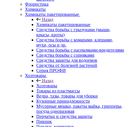
Флористика
Химикаты
Химикаты пакетированные
Назад
Химикаты пакетированные
Средства борьбы с грызунами (мыши,
крысы, кроты)
Средства борьбы с комарами, клещами,
мухи, осы и др.
Средства борьбы с насекомыми-вредителями
Средства борьбы с сорняками
Средства защиты для водоемов
Средства от болезней растений
Серия ПРОФИ
Хозтовары
Назад
Хозтовары
Товары из пластмассы
Ведра, тазы, товары для уборки
Кухонные принадлежности
Мусорные мешки, пакеты майка, грипперы,
посуда одноразовая
Перчатки и средства защиты
Пикник
Поилки, кормушки