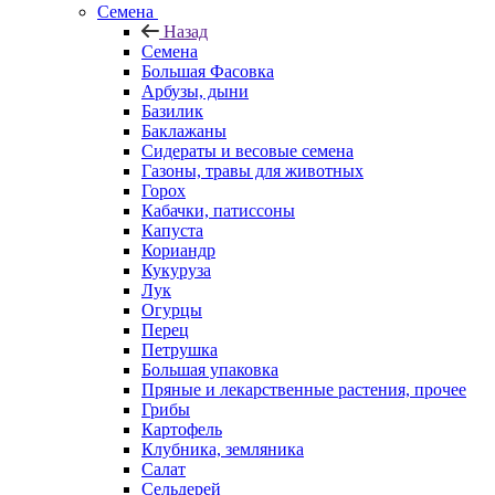
Семена
Назад
Семена
Большая Фасовка
Арбузы, дыни
Базилик
Баклажаны
Сидераты и весовые семена
Газоны, травы для животных
Горох
Кабачки, патиссоны
Капуста
Кориандр
Кукуруза
Лук
Огурцы
Перец
Петрушка
Большая упаковка
Пряные и лекарственные растения, прочее
Грибы
Картофель
Клубника, земляника
Салат
Сельдерей