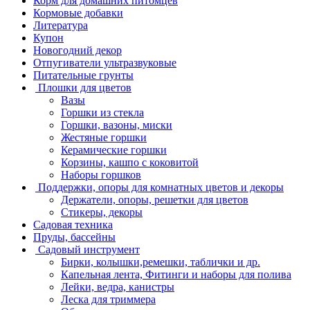
Корм для домашних питомцев
Кормовые добавки
Литература
Купон
Новогодний декор
Отпугиватели ультразвуковые
Питательные грунты
Плошки для цветов
Вазы
Горшки из стекла
Горшки, вазоны, миски
Жестяные горшки
Керамические горшки
Корзины, кашпо с коковитой
Наборы горшков
Поддержки, опоры для комнатных цветов и декоры
Держатели, опоры, решетки для цветов
Стикеры, декоры
Садовая техника
Пруды, бассейны
Садовый инструмент
Бирки, колышки,ремешки, таблички и др.
Капельная лента, Фитинги и наборы для полива
Лейки, ведра, канистры
Леска для триммера