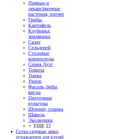
Пряные и
лекарственные
растения, прочее
Грибы
Картофель
Клубника,
земляника
Салат
Сельдерей
Столовые
корнеплоды
Серия Дуэт
Томаты
Тыква
Укроп
Фасоль, бобы,
вигна
Цветочные
культуры
Шпинат, спаржа
Щавель
Эколюдики
+ ЕЩЕ 22
Сетка садовая, арки,
ограждения для клумб