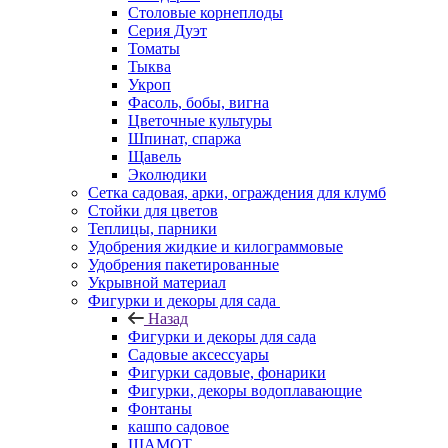
Столовые корнеплоды
Серия Дуэт
Томаты
Тыква
Укроп
Фасоль, бобы, вигна
Цветочные культуры
Шпинат, спаржа
Щавель
Эколюдики
Сетка садовая, арки, ограждения для клумб
Стойки для цветов
Теплицы, парники
Удобрения жидкие и килограммовые
Удобрения пакетированные
Укрывной материал
Фигурки и декоры для сада
Назад
Фигурки и декоры для сада
Садовые аксессуары
Фигурки садовые, фонарики
Фигурки, декоры водоплавающие
Фонтаны
кашпо садовое
ШАМОТ