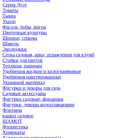
Серия Дуэт
Томаты
Тыква
Укроп
Фасоль, бобы, вигна
Цветочные культуры
Шпинат, спаржа
Щавель
Эколюдики
Сетка садовая, арки, ограждения для клумб
Стойки для цветов
Теплицы, парники
Удобрения жидкие и килограммовые
Удобрения пакетированные
Укрывной материал
Фигурки и декоры для сада
Садовые аксессуары
Фигурки садовые, фонарики
Фигурки, декоры водоплавающие
Фонтаны
кашпо садовое
ШАМОТ
Флористика
Химикаты
Химикаты пакетированные