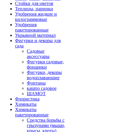
Стойки для цветов
Теплицы, парники
Удобрения жидкие и
килограммовые
Удобрения
пакетированные
Укрывной материал
Фигурки и декоры для
сада
Садовые
аксессуары
Фигурки садовые,
фонарики
Фигурки, декоры
водоплавающие
Фонтаны
кашпо садовое
ШАМОТ
Флористика
Химикаты
Химикаты
пакетированные
Средства борьбы с
грызунами (мыши,
крысы, кроты)