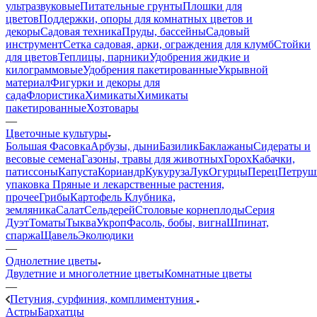
ультразвуковые
Питательные грунты
Плошки для
цветов
Поддержки, опоры для комнатных цветов и
декоры
Садовая техника
Пруды, бассейны
Садовый
инструмент
Сетка садовая, арки, ограждения для клумб
Стойки
для цветов
Теплицы, парники
Удобрения жидкие и
килограммовые
Удобрения пакетированные
Укрывной
материал
Фигурки и декоры для
сада
Флористика
Химикаты
Химикаты
пакетированные
Хозтовары
—
Цветочные культуры
Большая Фасовка
Арбузы, дыни
Базилик
Баклажаны
Сидераты и
весовые семена
Газоны, травы для животных
Горох
Кабачки,
патиссоны
Капуста
Кориандр
Кукуруза
Лук
Огурцы
Перец
Петруш
упаковка
Пряные и лекарственные растения,
прочее
Грибы
Картофель
Клубника,
земляника
Салат
Сельдерей
Столовые корнеплоды
Серия
Дуэт
Томаты
Тыква
Укроп
Фасоль, бобы, вигна
Шпинат,
спаржа
Щавель
Эколюдики
—
Однолетние цветы
Двулетние и многолетние цветы
Комнатные цветы
—
Петуния, сурфиния, комплиментуния
Астры
Бархатцы