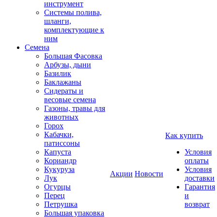
инструмент
Системы полива,
шланги,
комплектующие к
ним
Семена
Большая Фасовка
Арбузы, дыни
Базилик
Баклажаны
Сидераты и
весовые семена
Газоны, травы для
животных
Горох
Кабачки,
Как купить
патиссоны
Капуста
Условия
Кориандр
оплаты
Кукуруза
Условия
Акции
Новости
Лук
доставки
Огурцы
Гарантия
Перец
и
Петрушка
возврат
Большая упаковка