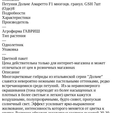
Петуния Дольче Амаретто F1 многоцв. гранул. GSH 7шт
(Одн)®
Подробности
Характеристики
Производитель
—
Агрофирма ГАВРИШ
Тип растения
—
Однолетник
Упаковка
—
Цветной пакет
Цена действительна только для интернет-магазина и может
отличаться от цен в розничных магазинах
Описание
Многоцветковые гибриды из итальянской серии "Дольче"
славятся невероятно нежными пастельными оттенками, редко
встречающимися среди петуний. Из-за неравномерного
окрашивания (тона переходят из более насыщенных и
плотных в более светлые и легкие) цветки кажутся
воздушными, полупрозрачными, будто сияют, пропуская
солнечный свет. Эффект усиливает ярко-выраженное
жилкование, интенсивность которого меняется от цветка к
цветку. Растение образует аккуратные кустики высотой 20-30