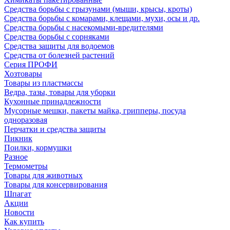
Средства борьбы с грызунами (мыши, крысы, кроты)
Средства борьбы с комарами, клещами, мухи, осы и др.
Средства борьбы с насекомыми-вредителями
Средства борьбы с сорняками
Средства защиты для водоемов
Средства от болезней растений
Серия ПРОФИ
Хозтовары
Товары из пластмассы
Ведра, тазы, товары для уборки
Кухонные принадлежности
Мусорные мешки, пакеты майка, грипперы, посуда
одноразовая
Перчатки и средства защиты
Пикник
Поилки, кормушки
Разное
Термометры
Товары для животных
Товары для консервирования
Шпагат
Акции
Новости
Как купить