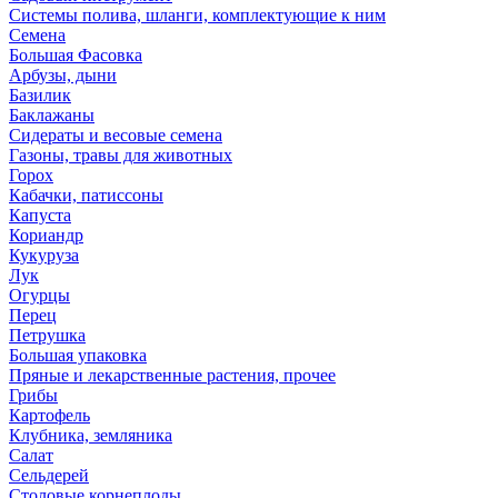
Системы полива, шланги, комплектующие к ним
Семена
Большая Фасовка
Арбузы, дыни
Базилик
Баклажаны
Сидераты и весовые семена
Газоны, травы для животных
Горох
Кабачки, патиссоны
Капуста
Кориандр
Кукуруза
Лук
Огурцы
Перец
Петрушка
Большая упаковка
Пряные и лекарственные растения, прочее
Грибы
Картофель
Клубника, земляника
Салат
Сельдерей
Столовые корнеплоды