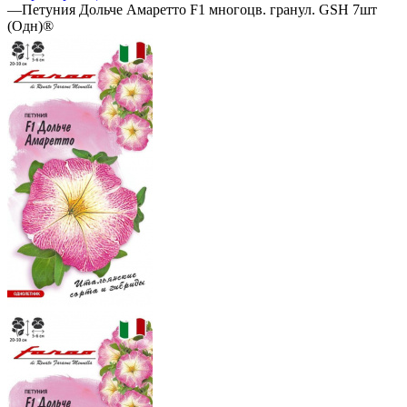
—
Петуния Дольче Амаретто F1 многоцв. гранул. GSH 7шт
(Одн)®