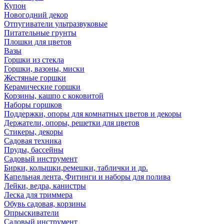
Купон
Новогодний декор
Отпугиватели ультразвуковые
Питательные грунты
Плошки для цветов
Вазы
Горшки из стекла
Горшки, вазоны, миски
Жестяные горшки
Керамические горшки
Корзины, кашпо с коковитой
Наборы горшков
Поддержки, опоры для комнатных цветов и декоры
Держатели, опоры, решетки для цветов
Стикеры, декоры
Садовая техника
Пруды, бассейны
Садовый инструмент
Бирки, колышки,ремешки, таблички и др.
Капельная лента, Фитинги и наборы для полива
Лейки, ведра, канистры
Леска для триммера
Обувь садовая, корзины
Опрыскиватели
Садовый инструмент