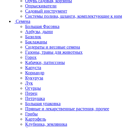
Обувь садовая, корзины
Опрыскиватели
Садовый инструмент
Системы полива, шланги, комплектующие к ним
Семена
Большая Фасовка
Арбузы, дыни
Базилик
Баклажаны
Сидераты и весовые семена
Газоны, травы для животных
Горох
Кабачки, патиссоны
Капуста
Кориандр
Кукуруза
Лук
Огурцы
Перец
Петрушка
Большая упаковка
Пряные и лекарственные растения, прочее
Грибы
Картофель
Клубника, земляника