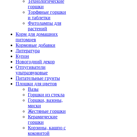
Технологические
горшки
Торфяные горшки
и таблетки
Фитолампы для
растений
Корм для домашних
питомцев
Кормовые добавки
Литература
Купон
Новогодний декор
Отпугиватели
ультразвуковые
Питательные грунты
Плошки для цветов
Вазы
Горшки из стекла
Горшки, вазоны,
миски
Жестяные горшки
Керамические
горшки
Корзины, кашпо с
коковитой